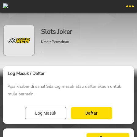
Slots Joker
Kredit Permainan
-
Log Masuk / Daftar
Apa khabar di sana! Sila log masuk atau daftar akaun untuk
mula bermain.
Log Masuk
Daftar